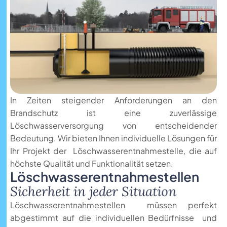
In Zeiten steigender Anforderungen an den
Brandschutz ist eine zuverlässige
Löschwasserversorgung von entscheidender
Bedeutung. Wir bieten Ihnen individuelle Lösungen für
Ihr Projekt der Löschwasserentnahmestelle, die auf
höchste Qualität und Funktionalität setzen.
L
ö
s
c
h
w
a
s
s
e
r
e
n
t
n
a
h
m
e
s
t
e
l
l
e
n
S
i
c
h
e
r
h
e
i
t
i
n
j
e
d
e
r
S
i
t
u
a
t
i
o
n
Löschwasserentnahmestellen müssen perfekt
abgestimmt auf die individuellen Bedürfnisse und