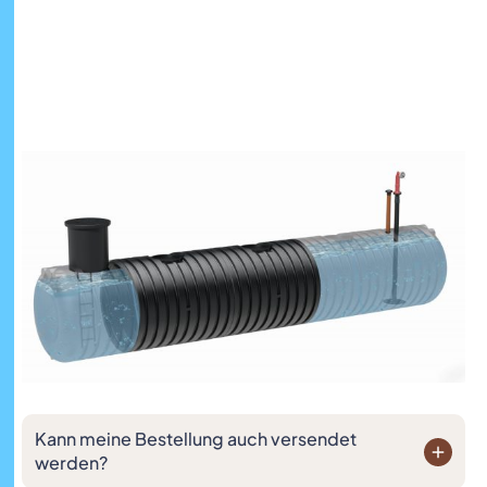
den
Individuell
Baulängen von
wie
1, 2 und 3
benötigt
Metern.
oder
gefordert.
Kann meine Bestellung auch versendet
werden?