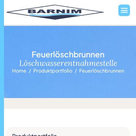
F
e
u
e
r
l
ö
s
c
h
b
r
u
n
n
e
n
L
ö
s
c
h
w
a
s
s
e
r
e
n
t
n
a
h
m
e
s
t
e
l
l
e
Home
Produktportfolio
Feuerlöschbrunnen
Produktportfolio